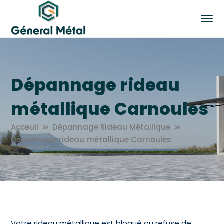
Dépannage rideau
métallique Carnoules
Acceuil
Dépannage Rideau Métallique
Dépannage rideau métallique Carnoules
Votre rideau métallique est bloqué ou refuse de