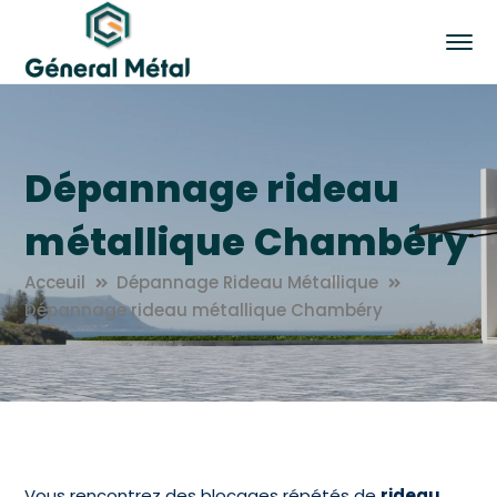
Dépannage rideau
métallique Chambéry
Acceuil
Dépannage Rideau Métallique
Dépannage rideau métallique Chambéry
Vous rencontrez des blocages répétés de
rideau