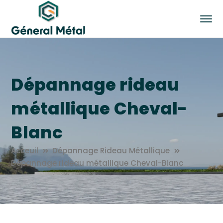
Dépannage rideau
métallique Cheval-
Blanc
Acceuil
Dépannage Rideau Métallique
Dépannage rideau métallique Cheval-Blanc