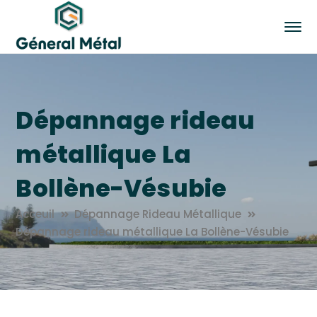
Dépannage rideau
métallique La
Bollène-Vésubie
Acceuil
Dépannage Rideau Métallique
Dépannage rideau métallique La Bollène-Vésubie