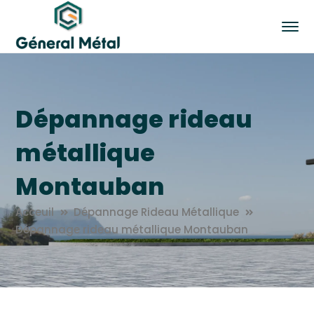
Dépannage rideau
métallique
Montauban
Acceuil
Dépannage Rideau Métallique
Dépannage rideau métallique Montauban