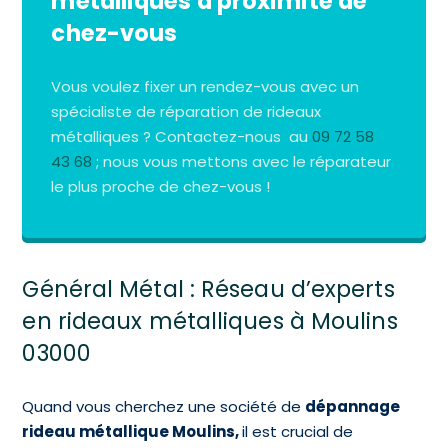
métalliques à proximité de
chez-vous
Vous voulez fixer un rendez-vous avec un
spécialiste de réparation de rideaux
métalliques ? Contactez-nous au
09 72 58
43 68
; nous vous mettons avec le réparateur
le plus proche de chez-vous !
Général Métal : Réseau d’experts
en rideaux métalliques à Moulins
03000
Quand vous cherchez une société de
dépannage
rideau métallique Moulins,
il est crucial de