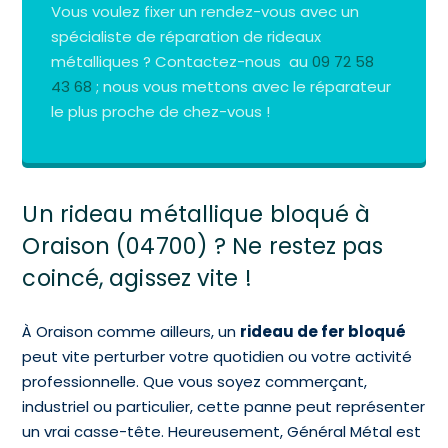
Vous voulez fixer un rendez-vous avec un
spécialiste de réparation de rideaux
métalliques ? Contactez-nous au
09 72 58
43 68
; nous vous mettons avec le réparateur
le plus proche de chez-vous !
Un rideau métallique bloqué à
Oraison (04700) ? Ne restez pas
coincé, agissez vite !
À Oraison comme ailleurs, un
rideau de fer bloqué
peut vite perturber votre quotidien ou votre activité
professionnelle. Que vous soyez commerçant,
industriel ou particulier, cette panne peut représenter
un vrai casse-tête. Heureusement, Général Métal est