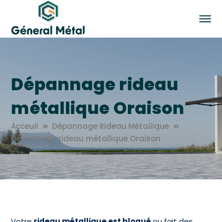
Dépannage rideau
métallique Oraison
Acceuil
Dépannage Rideau Métallique
Dépannage rideau métallique Oraison
Votre
rideau métallique est bloqué
ou fait des