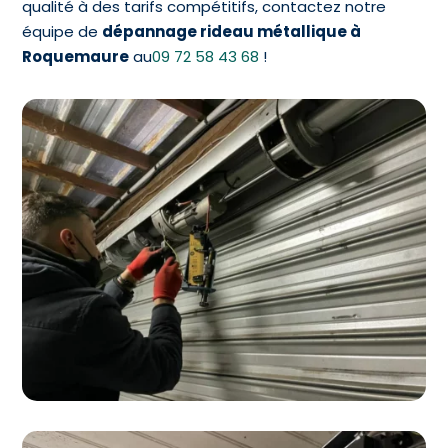
qualité à des tarifs compétitifs, contactez notre
équipe de
dépannage rideau métallique à
Roquemaure
au
09 72 58 43 68
!