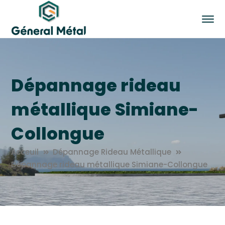
Dépannage rideau
métallique Simiane-
Collongue
Acceuil
Dépannage Rideau Métallique
Dépannage rideau métallique Simiane-Collongue