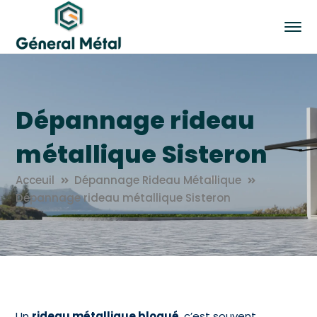
Dépannage rideau
métallique Sisteron
Acceuil
Dépannage Rideau Métallique
Dépannage rideau métallique Sisteron
Un
rideau métallique bloqué
, c’est souvent