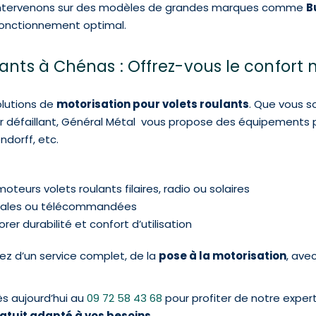
ntervenons sur des modèles de grandes marques comme
B
 fonctionnement optimal.
lants à Chénas : Offrez-vous le confor
olutions de
motorisation pour volets roulants
. Que vous 
 défaillant, Général Métal vous propose des équipements 
dorff, etc.
teurs volets roulants filaires, radio ou solaires
rales ou télécommandées
er durabilité et confort d’utilisation
iez d’un service complet, de la
pose à la motorisation
, ave
s aujourd’hui au
09 72 58 43 68
pour profiter de notre exper
ratuit adapté à vos besoins
.