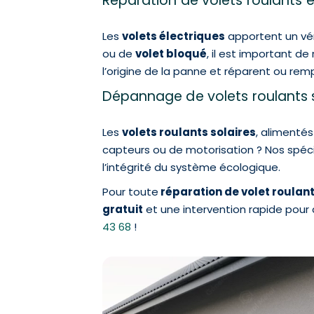
Réparation de volets roulants 
Les
volets électriques
apportent un véri
ou de
volet bloqué
, il est important d
l’origine de la panne et réparent ou r
Dépannage de volets roulants 
Les
volets roulants solaires
, alimentés
capteurs ou de motorisation ? Nos spéci
l’intégrité du système écologique.
Pour toute
réparation de volet roulan
gratuit
et une intervention rapide pour 
43 68
!