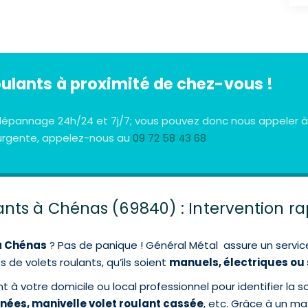
oulants à proximité de chez-vous !
e dépannage 24h/24 et 7j/7; vous pouvez donc nous appeler 
n urgente, appelez-nous au
09 72 58 43 68
nts à Chénas (69840) : Intervention ra
à Chénas
? Pas de panique ! Général Métal assure un servi
s de volets roulants, qu’ils soient
manuels, électriques ou 
 à votre domicile ou local professionnel pour identifier la 
gnées, manivelle volet roulant cassée
, etc. Grâce à un mat