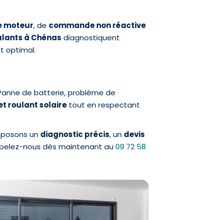
e moteur
, de
commande non réactive
ulants à Chénas
diagnostiquent
t optimal.
r. Panne de batterie, problème de
et roulant solaire
tout en respectant
roposons un
diagnostic précis
, un
devis
. Appelez-nous dès maintenant au
09 72 58