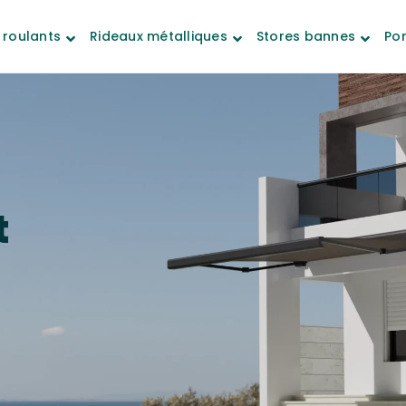
 roulants
Rideaux métalliques
Stores bannes
Por
t