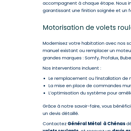
accompagnent à chaque étape. Nous i
garantissant une finition soignée et un
Motorisation de volets rou
Modernisez votre habitation avec nos s
manuel existant ou remplacer un moteur
grandes marques : Somfy, Profalux, Buben
Nos interventions incluent :
Le remplacement ou l’installation de mo
La mise en place de commandes mu
L’optimisation du système pour amélior
Grâce à notre savoir-faire, vous bénéfic
un devis détaillé.
Contactez
Général Métal à Chénas
dè
volets roulants
, et recevez un
devis g