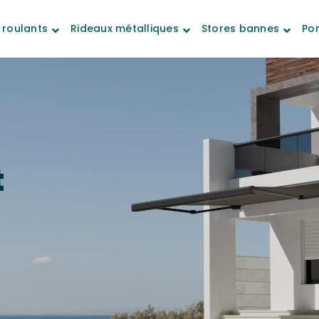
 roulants
Rideaux métalliques
Stores bannes
Por
t