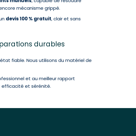
lants manuels
, capable de résoudre
u encore mécanisme grippé.
 un
devis 100 % gratuit
, clair et sans
éparations durables
tat fiable. Nous utilisons du matériel de
ofessionnel et au meilleur rapport
 efficacité et sérénité.