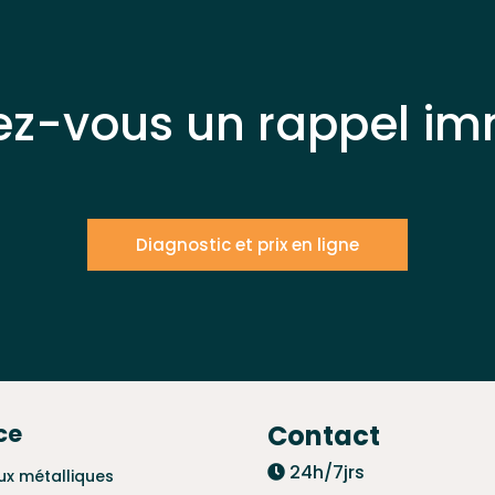
ez-vous un rappel im
Diagnostic et prix en ligne
ce
Contact
24h/7jrs
ux métalliques