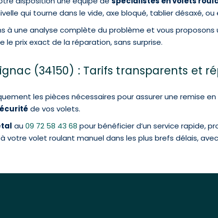
otre disposition une équipe de
spécialistes en volets rou
elle qui tourne dans le vide, axe bloqué, tablier désaxé, o
ons à une analyse complète du problème et vous proposons
e prix exact de la réparation, sans surprise.
ignac (34150) : Tarifs transparents et r
iquement les pièces nécessaires pour assurer une remise en é
sécurité
de vos volets.
tal
au
09 72 58 43 68
pour bénéficier d’un service rapide, pr
e à votre volet roulant manuel dans les plus brefs délais, avec