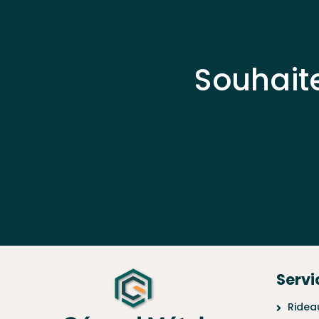
Souhait
Servi
Ridea