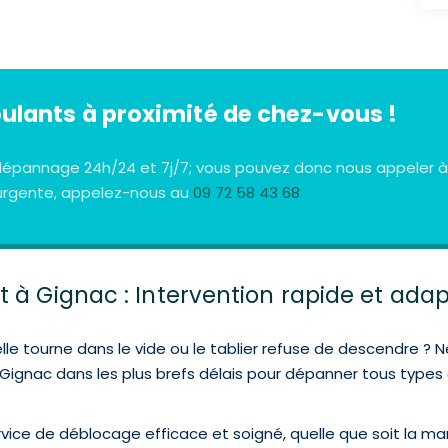
oulants à proximité de chez-vous !
e dépannage 24h/24 et 7j/7; vous pouvez donc nous appeler 
n urgente, appelez-nous au
09 72 58 43 68
 à Gignac : Intervention rapide et ada
lle tourne dans le vide ou le tablier refuse de descendre ? N
ignac dans les plus brefs délais pour dépanner tous types d
ervice de déblocage efficace et soigné, quelle que soit la 