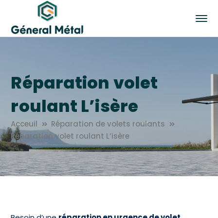
Réparation volet
roulant L’isère
Acceuil
Réparation de volets roulants
Réparation volet roulant L’isère
Besoin d’une
réparation en urgence de volet