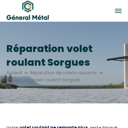
Réparation volet
roulant Sorgues
Acceuil
Réparation de volets roulants
Réparation volet roulant Sorgues
Votre
volet roulant ne remonte plus
, reste bloqué