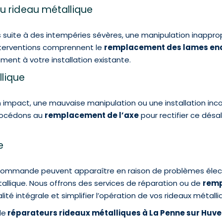
rideau métallique
uite à des intempéries sévères, une manipulation inapprop
nterventions comprennent le
remplacement des lames 
ment à votre installation existante.
lique
 impact, une mauvaise manipulation ou une installation inco
procédons au
remplacement de l’axe
pour rectifier ce dés
ne
ommande peuvent apparaître en raison de problèmes électri
llique. Nous offrons des services de réparation ou de
remp
lité intégrale et simplifier l’opération de vos rideaux métalli
de
réparateurs rideaux métalliques à La Penne sur Huv