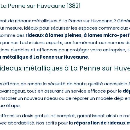
à La Penne sur Huveaune 13821
nt de rideaux métalliques à La Penne sur Huveaune ? Généra
ur mesure, idéaux pour sécuriser les espaces commerciaux e
s comme des
rideaux à lames pleines
,
à lames micro-perf
ée par nos techniciens experts, conformément aux normes de 
ions durables et efficaces pour protéger votre entreprise, 
 métallique à La Penne sur Huveaune
.
ideaux métalliques à La Penne sur Huv
s’efforce de rendre la sécurité de haute qualité accessibl
 avantageux, tout en assurant un service efficace pour le
dép
installer un nouveau rideau ou de réparer un modèle déjà en
que étape.
frons un devis gratuit et complet, garantissant ainsi un exce
vec abordabilité. Nos tarifs pour la
réparation de rideaux 