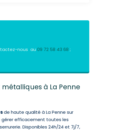
Contactez-nous au
09 72 58 43 68
;
 métalliques à La Penne
es
de haute qualité à La Penne sur
à gérer efficacement toutes les
errurerie. Disponibles 24h/24 et 7j/7,