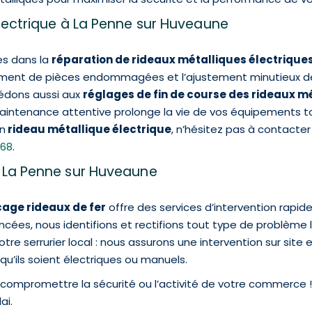
lectrique à La Penne sur Huveaune
es dans la
réparation de rideaux métalliques électrique
ement de pièces endommagées et l’ajustement minutieux d
édons aussi aux
réglages de fin de course des rideaux m
intenance attentive prolonge la vie de vos équipements to
n
rideau métallique électrique
, n’hésitez pas à contacte
 68
.
à La Penne sur Huveaune
age rideaux de fer
offre des services d’intervention rapid
ncées, nous identifions et rectifions tout type de problème l
e serrurier local : nous assurons une intervention sur site e
qu’ils soient électriques ou manuels.
compromettre la sécurité ou l’activité de votre commerce ! 
ai.