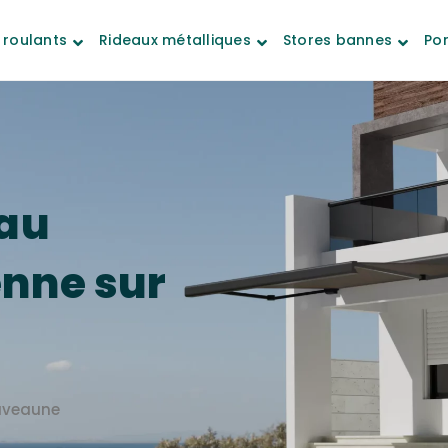
 roulants
Rideaux métalliques
Stores bannes
Por
au
enne sur
uveaune