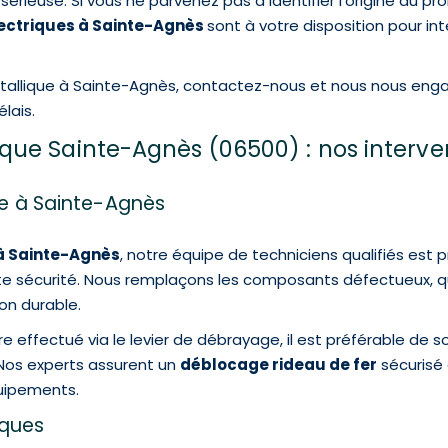
érieuse. Si vous ne parvenez pas à identifier l’origine du pr
lectriques à Sainte-Agnès
sont à votre disposition pour in
étallique à Sainte-Agnès, contactez-nous et nous nous eng
lais.
que Sainte-Agnès (06500) : nos interv
ue à Sainte-Agnès
 à Sainte-Agnès
, notre équipe de techniciens qualifiés est 
e sécurité. Nous remplaçons les composants défectueux, qu’
ion durable.
effectué via le levier de débrayage, il est préférable de soll
 Nos experts assurent un
déblocage rideau de fer
sécurisé 
uipements.
liques