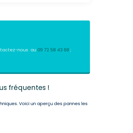
Contactez-nous au
09 72 58 43 68
;
lus fréquentes !
hniques. Voici un aperçu des pannes les