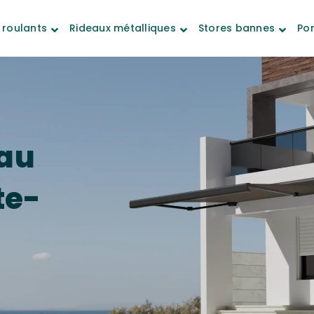
 roulants
Rideaux métalliques
Stores bannes
Por
au
te-