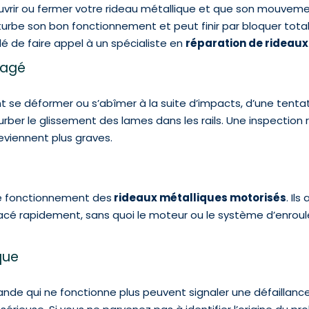
ouvrir ou fermer votre rideau métallique et que son mouvement
turbe son bon fonctionnement et peut finir par bloquer tota
é de faire appel à un spécialiste en
réparation de rideaux
magé
t se déformer ou s’abîmer à la suite d’impacts, d’une tenta
er le glissement des lames dans les rails. Une inspection r
eviennent plus graves.
x
 le fonctionnement des
rideaux métalliques motorisés
. Il
mplacé rapidement, sans quoi le moteur ou le système d’enr
ique
nde qui ne fonctionne plus peuvent signaler une défaillance