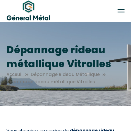
Dépannage rideau
métallique Vitrolles
Acceuil
Dépannage Rideau Métallique
Dépannage rideau métallique Vitrolles
Vous cherchez un service de
dépannage rideau