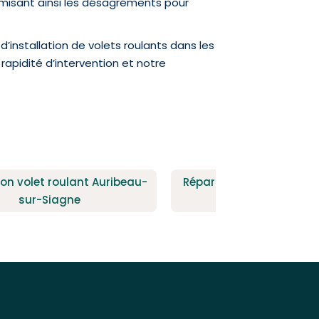
misant ainsi les désagréments pour
’installation de volets roulants dans les
rapidité d’intervention et notre
on volet roulant Auribeau-
Réparation volet roulan
sur-Siagne
sur-Mer