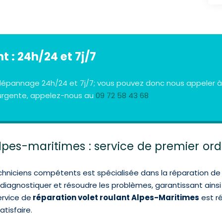
 : 24h/24 et 7j/7
e dépannage 24h/24 et 7j/7; vous pouvez donc nous appeler 
n urgente, appelez-nous au
09 72 58 43 68
lpes-maritimes : service de premier ord
hniciens compétents est spécialisée dans la réparation de 
gnostiquer et résoudre les problèmes, garantissant ainsi l
ervice de
réparation volet roulant Alpes-Maritimes
est ré
tisfaire.