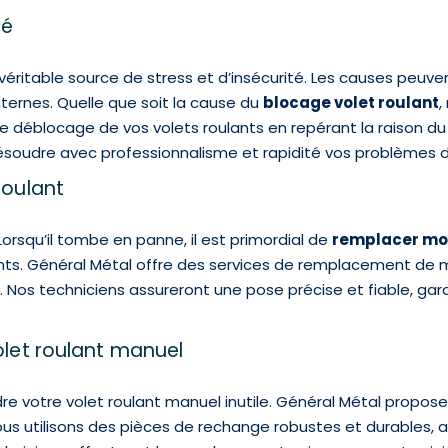
ué
éritable source de stress et d’insécurité. Les causes peuvent
ernes. Quelle que soit la cause du
blocage volet roulant
,
e déblocage de vos volets roulants en repérant la raison du
résoudre avec professionnalisme et rapidité vos problèmes d
oulant
rsqu’il tombe en panne, il est primordial de
remplacer mot
s. Général Métal offre des services de remplacement de m
. Nos techniciens assureront une pose précise et fiable, gar
let roulant manuel
re votre volet roulant manuel inutile. Général Métal propo
ous utilisons des pièces de rechange robustes et durables, a