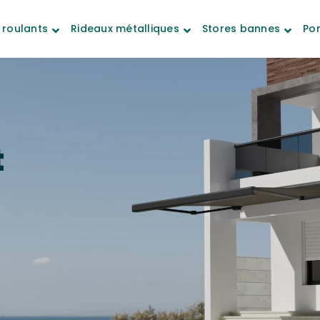
 roulants
Rideaux métalliques
Stores bannes
Por
t