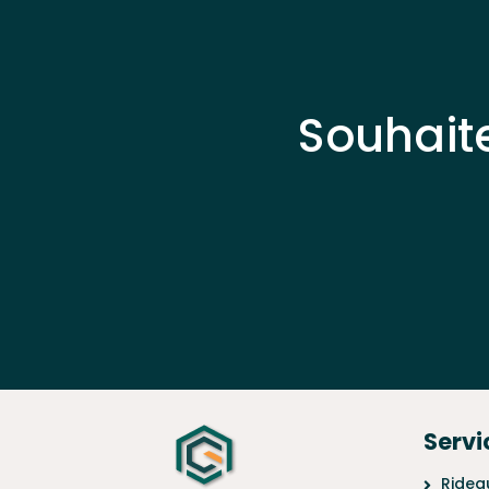
Souhait
Servi
Ridea