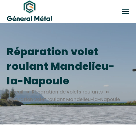
Réparation volet
roulant Mandelieu-
la-Napoule
Acceuil
Réparation de volets roulants
Réparation volet roulant Mandelieu-la-Napoule