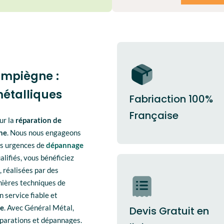
ompiègne :
métalliques
Fabriaction 100%
Française
ur la
réparation de
ne
. Nous nous engageons
vos urgences de
dépannage
lifiés, vous bénéficiez
, réalisées par des
nières techniques de
n service fiable et
ne
. Avec Général Métal,
Devis Gratuit en
éparations et dépannages.