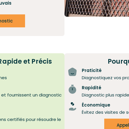
uvais
nostic
apide et Précis
Pourqu
Praticité
mes
Diagnostiquez vos pr
Rapidité
 et fournissent un diagnostic
Diagnostic plus rapid
Économique
Évitez des visites de s
s certifiés pour résoudre le
Appel