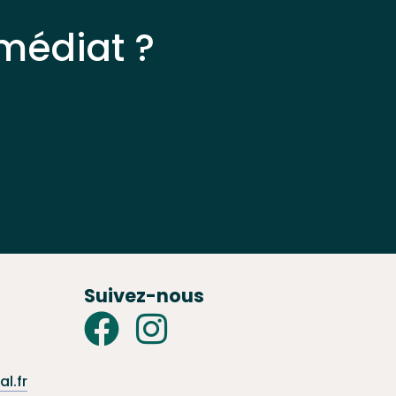
médiat ?
Suivez-nous
l.fr