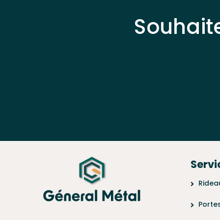
Souhait
Servi
Ridea
Porte