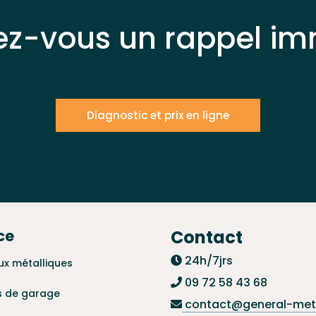
ez-vous un rappel im
Diagnostic et prix en ligne
ce
Contact
24h/7jrs
ux métalliques
09 72 58 43 68
s de garage
contact@general-meta