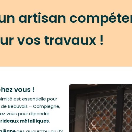
 un artisan compéte
ur vos travaux !
chez vous !
imité est essentielle pour
ur de Beauvais – Compiègne,
ez vous pour répondre
 rideaux métalliques
.
mpiègne
dès aujourd’hui au
0
3