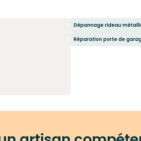
Dépannage rideau métalli
Réparation porte de gara
 un artisan compéte