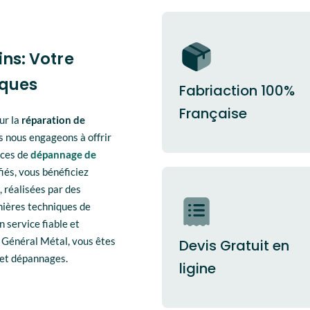
ns: Votre
iques
Fabriaction 100%
Française
ur la
réparation de
s nous engageons à offrir
nces de
dépannage de
iés, vous bénéficiez
, réalisées par des
nières techniques de
n service fiable et
c Général Métal, vous êtes
Devis Gratuit en
 et dépannages.
ligine