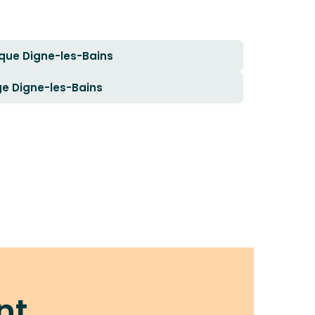
que Digne-les-Bains
ge Digne-les-Bains
nt