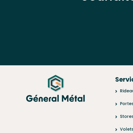
Servi
Ridea
Porte
Store
Volet