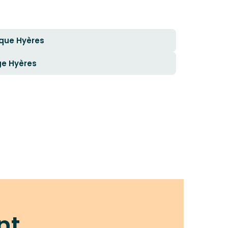
que Hyères
ge Hyères
nt