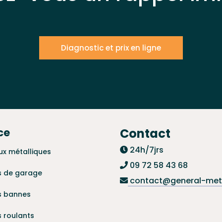
Diagnostic et prix en ligne
ce
Contact
24h/7jrs
ux métalliques
09 72 58 43 68
s de garage
contact@general-meta
s bannes
s roulants