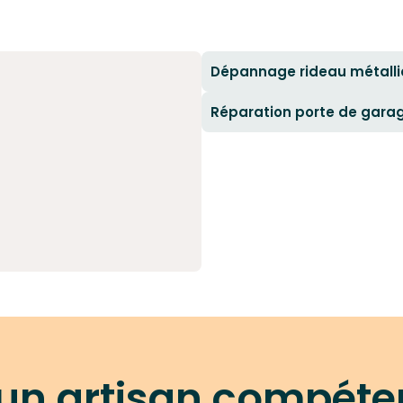
Dépannage rideau métalli
Réparation porte de gara
 un artisan compéte