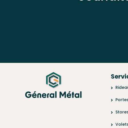
Servi
Ridea
Porte
Store
Volet