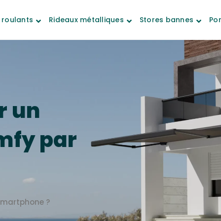
 roulants
Rideaux métalliques
Stores bannes
Por
r un
mfy par
 smartphone ?