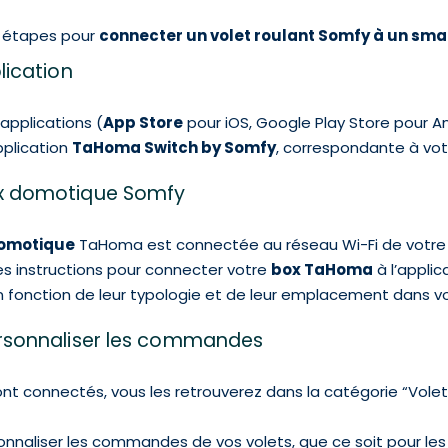
rs étapes pour
connecter un volet roulant Somfy à un sm
lication
applications (
App Store
pour iOS, Google Play Store pour A
pplication
TaHoma Switch by Somfy
, correspondante à vo
box domotique Somfy
omotique
TaHoma est connectée au réseau Wi-Fi de votre
les instructions pour connecter votre
box TaHoma
à l’applic
en fonction de leur typologie et de leur emplacement dans v
personnaliser les commandes
nt connectés, vous les retrouverez dans la catégorie “Volets
naliser les commandes de vos volets, que ce soit pour les p