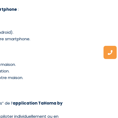
artphone
:
ndroid).
tre smartphone.
 maison.
ation.
otre maison.
” de l’
application TaHoma by
iloter individuellement ou en