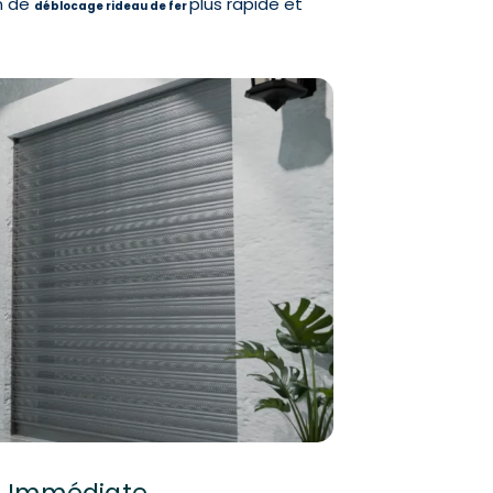
on de
plus rapide et
déblocage rideau de fer