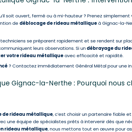
allique Gignac-la-Nerthe : Interventi
qu’il soit ouvert, fermé ou à mi-hauteur ? Prenez simplemen
ention de
déblocage de rideau métallique
à Gignac-la-Ner
techniciens se préparent rapidement et se rendent sur pla
us communiquent leurs observations. Si un
débrayage du ride
er votre rideau métallique
avec efficacité et rapidité.
ncé
? Contactez immédiatement Général Métal pour une inte
ue Gignac-la-Nerthe : Pourquoi nous ch
de rideau métallique
, c’est choisir un partenaire fiable
avec une équipe de spécialistes prêts à intervenir dès que né
en rideau métallique
, nous mettons tout en œuvre pour ass