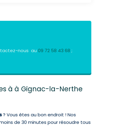
Contactez-nous au
09 72 58 43 68
;
ues à à Gignac-la-Nerthe
us
? Vous êtes au bon endroit ! Nos
n moins de 30 minutes pour résoudre tous