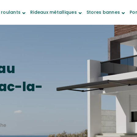
 roulants
Rideaux métalliques
Stores bannes
Por
au
ac-la-
the