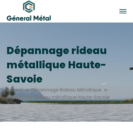
Dépannage rideau
métallique Haute-
Savoie
Acceuil
Dépannage Rideau Métallique
Dépannage rideau métallique Haute-Savoie