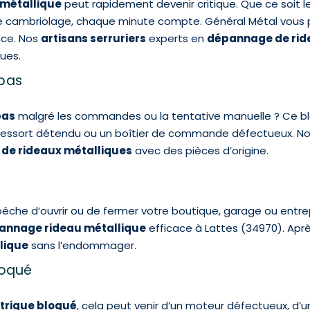
 métallique
peut rapidement devenir critique. Que ce soit le
 de cambriolage, chaque minute compte. Général Métal vous
nce. Nos
artisans serruriers
experts en
dépannage de rid
ues.
 pas
pas
malgré les commandes ou la tentative manuelle ? Ce bl
n ressort détendu ou un boîtier de commande défectueux. No
 de rideaux métalliques
avec des pièces d’origine.
che d’ouvrir ou de fermer votre boutique, garage ou entre
annage rideau métallique
efficace à Lattes (34970). Apr
lique
sans l’endommager.
loqué
ctrique bloqué
, cela peut venir d’un moteur défectueux, d’