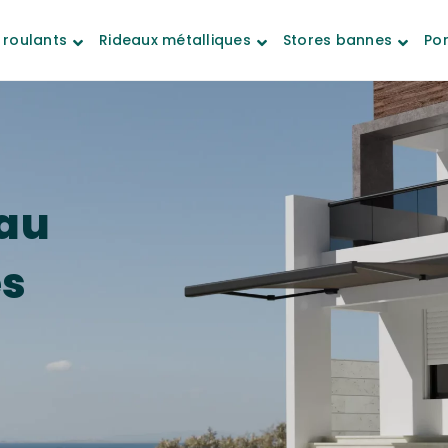
 roulants
Rideaux métalliques
Stores bannes
Por
au
es