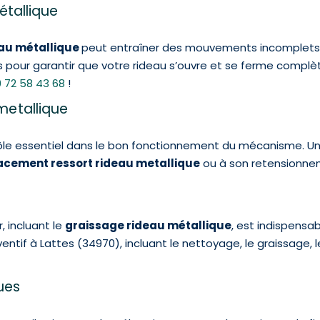
étallique
eau métallique
peut entraîner des mouvements incomplets,
s pour garantir que votre rideau s’ouvre et se ferme complèt
 72 58 43 68
!
metallique
ôle essentiel dans le bon fonctionnement du mécanisme. Un
cement ressort rideau metallique
ou à son retensionneme
r, incluant le
graissage rideau métallique
, est indispensa
ntif à Lattes (34970), incluant le nettoyage, le graissage, l
ques