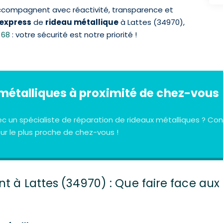
accompagnent avec réactivité, transparence et
express
de
rideau métallique
à Lattes (34970),
 68
: votre sécurité est notre priorité !
métalliques à proximité de chez-vous
ec un spécialiste de réparation de rideaux métalliques ? 
r le plus proche de chez-vous !
nt à Lattes (34970) : Que faire face aux