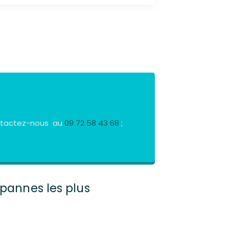
Contactez-nous au
09 72 58 43 68
;
 pannes les plus