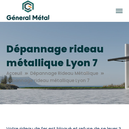
Dépannage rideau
métallique Lyon 7
Acceuil
Dépannage Rideau Métallique
Dépannage rideau métallique Lyon 7
Votre rideau de fer est bloqué et refuse de se lever ?