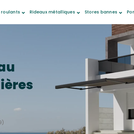
 roulants
Rideaux métalliques
Stores bannes
Por
au
lières
9)