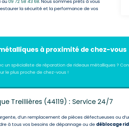
i au
09 72 58 43 68
. Nous sommes prêts à vous
 restaurer la sécurité et la performance de vos
métalliques à proximité de chez-vous
ec un spécialiste de réparation de rideaux métalliques ? 
r le plus proche de chez-vous !
e Treillières (44119) : Service 24/7
urgente, d’un remplacement de pièces défectueuses ou d’un
ondre à tous vos besoins de dépannage ou de
déblocage ri