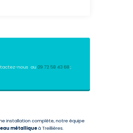
Contactez-nous au
09 72 58 43 68
;
e installation complète, notre équipe
deau métallique
à Treillières.