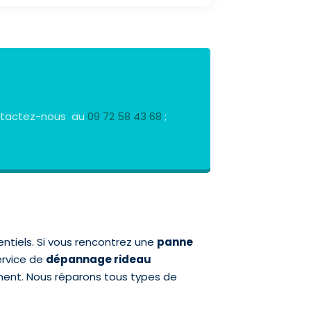
Contactez-nous au
09 72 58 43 68
;
entiels. Si vous rencontrez une
panne
ervice de
dépannage rideau
ement. Nous réparons tous types de