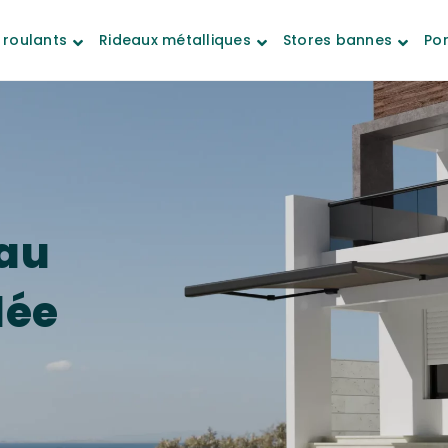
 roulants
Rideaux métalliques
Stores bannes
Por
au
dée