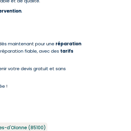
iable et de qualité.
ervention
.
s dès maintenant pour une
réparation
 réparation fiable, avec des
tarifs
nir votre devis gratuit et sans
ée !
es-d'Olonne (85100)