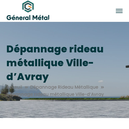
Dépannage rideau
métallique Ville-
d’Avray
Acceuil
Dépannage Rideau Métallique
Dépannage rideau métallique Ville-d’Avray