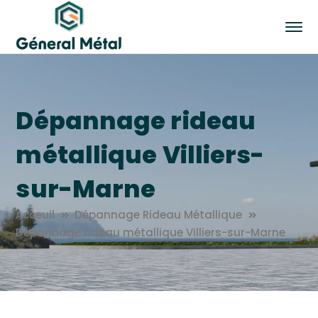
Dépannage rideau
métallique Villiers-
sur-Marne
Acceuil
Dépannage Rideau Métallique
Dépannage rideau métallique Villiers-sur-Marne