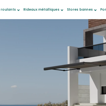
 roulants
Rideaux métalliques
Stores bannes
Por