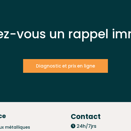
ez-vous un rappel im
Diagnostic et prix en ligne
ce
Contact
24h/7jrs
ux métalliques