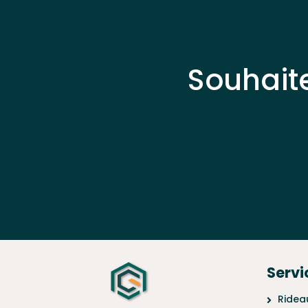
Souhait
Servi
Ridea