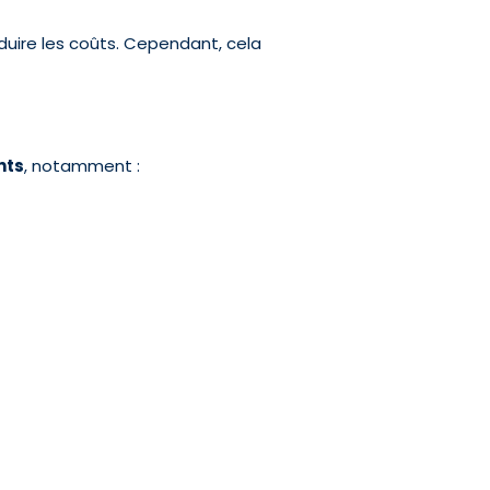
duire les coûts. Cependant, cela
nts
, notamment :
.