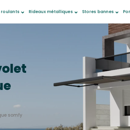
 roulants
Rideaux métalliques
Stores bannes
Por
volet
ue
ique somfy