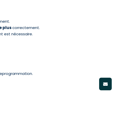
ment.
e plus
correctement.
t est nécessaire.
 reprogrammation.