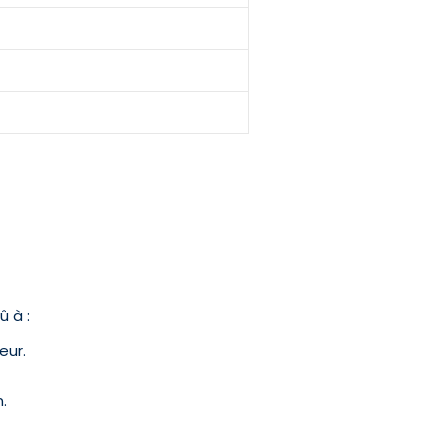
û à :
eur.
.