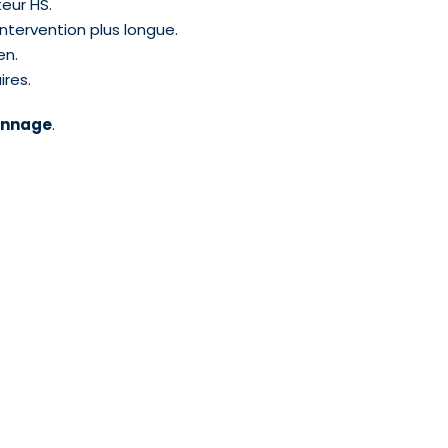
eur HS.
tervention plus longue.
en.
ires.
pannage
.