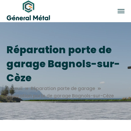
Réparation porte de
garage Bagnols-sur-
Cèze
Acceuil
Réparation porte de garage
Réparation porte de garage Bagnols-sur-Cèze