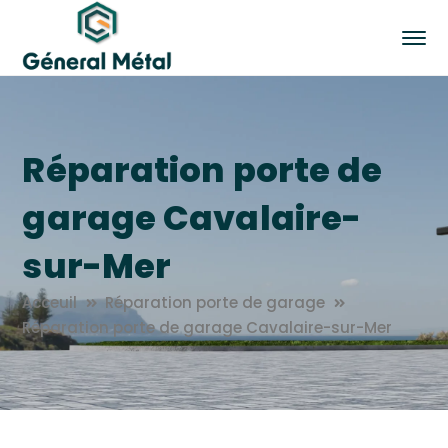
Réparation porte de
garage Cavalaire-
sur-Mer
Acceuil
Réparation porte de garage
Réparation porte de garage Cavalaire-sur-Mer