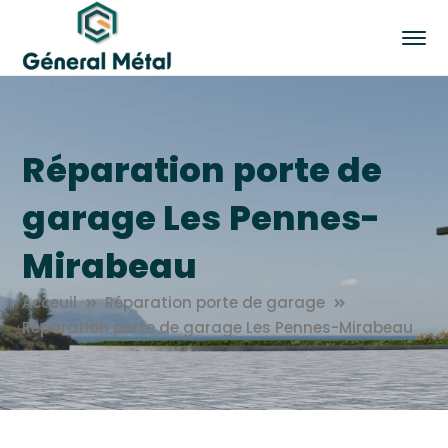
Réparation porte de
garage Les Pennes-
Mirabeau
Acceuil
Réparation porte de garage
Réparation porte de garage Les Pennes-Mirabeau