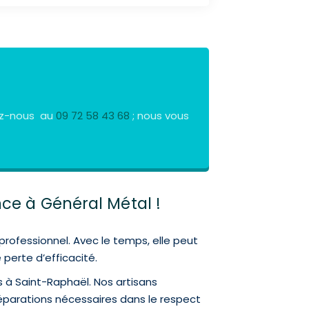
tez-nous au
09 72 58 43 68
; nous vous
nce à Général Métal !
rofessionnel. Avec le temps, elle peut
 perte d’efficacité.
s à Saint-Raphaël. Nos artisans
réparations nécessaires dans le respect