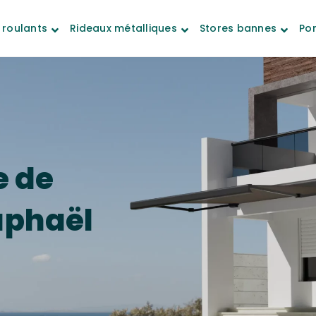
 roulants
Rideaux métalliques
Stores bannes
Por
e de
aphaël