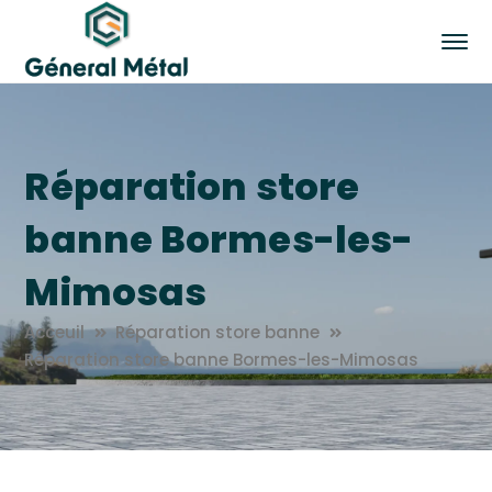
Réparation store
banne Bormes-les-
Mimosas
Acceuil
Réparation store banne
Réparation store banne Bormes-les-Mimosas