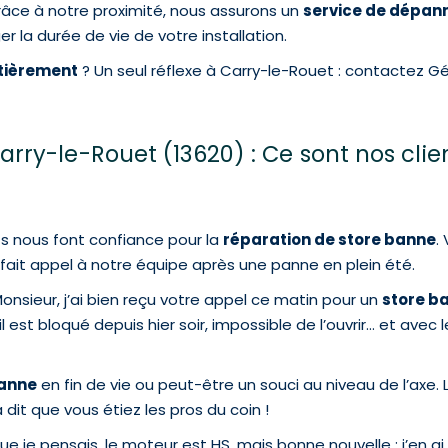
râce à notre proximité, nous assurons un
service de dépan
 la durée de vie de votre installation.
ntièrement
? Un seul réflexe à Carry-le-Rouet : contactez Gé
y-le-Rouet (13620) : Ce sont nos clien
s nous font confiance pour la
réparation de store banne
.
a fait appel à notre équipe après une panne en plein été.
Monsieur, j’ai bien reçu votre appel ce matin pour un
store b
 est bloqué depuis hier soir, impossible de l’ouvrir… et avec le 
banne
en fin de vie ou peut-être un souci au niveau de l’axe. 
a dit que vous étiez les pros du coin !
e que je pensais, le moteur est HS, mais bonne nouvelle : j’en 