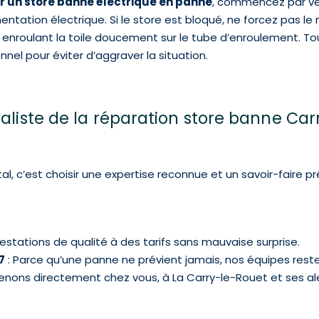
 un store banne électrique en panne
, commencez par véri
ntation électrique. Si le store est bloqué, ne forcez pas l
roulant la toile doucement sur le tube d’enroulement. Toutef
l pour éviter d’aggraver la situation.
ialiste de la réparation store banne Car
l, c’est choisir une expertise reconnue et un savoir-faire 
 prestations de qualité à des tarifs sans mauvaise surprise.
7
: Parce qu’une panne ne prévient jamais, nos équipes rest
enons directement chez vous, à La Carry-le-Rouet et ses al