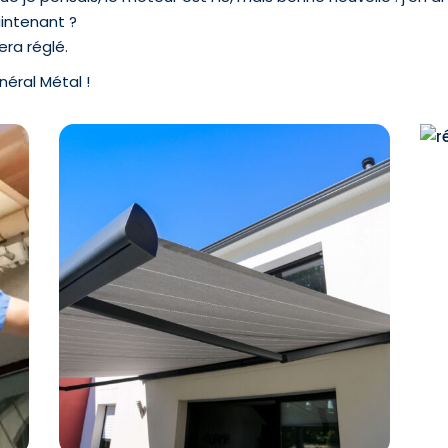
aintenant ?
era réglé.
néral Métal !