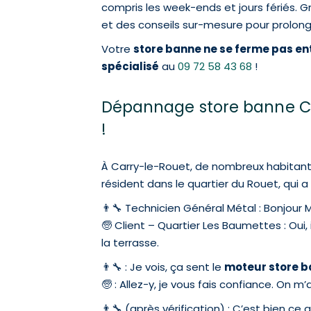
compris les week-ends et jours fériés. G
et des conseils sur-mesure pour prolonger
Votre
store banne ne se ferme pas e
spécialisé
au
09 72 58 43 68
!
Dépannage store banne Carr
!
À Carry-le-Rouet, de nombreux habitant
résident dans le quartier du Rouet, qui 
👨‍🔧 Technicien Général Métal : Bonjour 
🧓 Client – Quartier Les Baumettes : Oui, il
la terrasse.
👨‍🔧 : Je vois, ça sent le
moteur store 
🧓 : Allez-y, je vous fais confiance. On m’
👨‍🔧 (après vérification) : C’est bien c