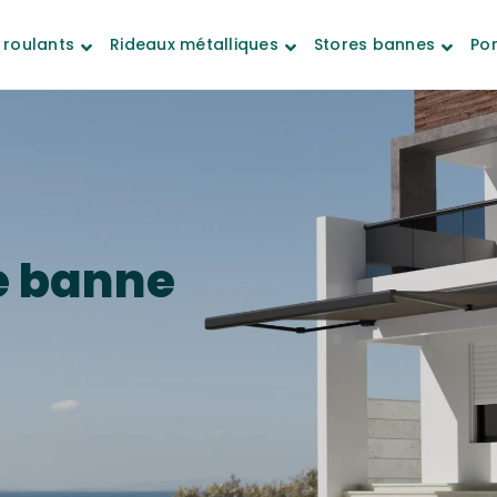
 roulants
Rideaux métalliques
Stores bannes
Por
e banne