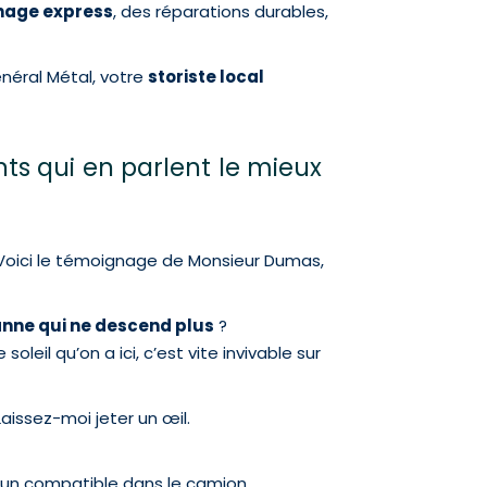
nage express
, des réparations durables,
néral Métal, votre
storiste local
ts qui en parlent le mieux
 Voici le témoignage de Monsieur Dumas,
anne qui ne descend plus
?
soleil qu’on a ici, c’est vite invivable sur
Laissez-moi jeter un œil.
ai un compatible dans le camion.