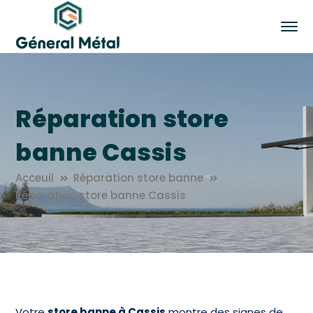
Réparation store
banne Cassis
Acceuil
Réparation store banne
Réparation store banne Cassis
Votre
store banne à Cassis
montre des signes de