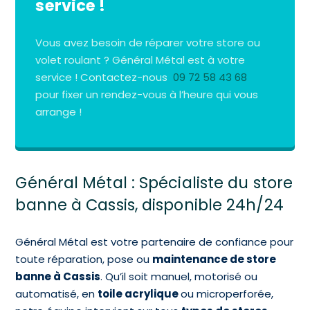
service !
Vous avez besoin de réparer votre store ou
volet roulant ? Général Métal est à votre
service ! Contactez-nous
09 72 58 43 68
pour fixer un rendez-vous à l’heure qui vous
arrange !
Général Métal : Spécialiste du store
banne à Cassis, disponible 24h/24
Général Métal est votre partenaire de confiance pour
toute réparation, pose ou
maintenance de store
banne à Cassis
. Qu’il soit manuel, motorisé ou
automatisé, en
toile acrylique
ou microperforée,