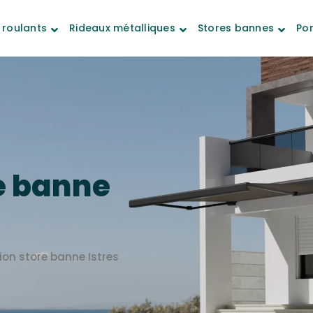
 roulants
Rideaux métalliques
Stores bannes
Por
e banne
ion store banne Istres