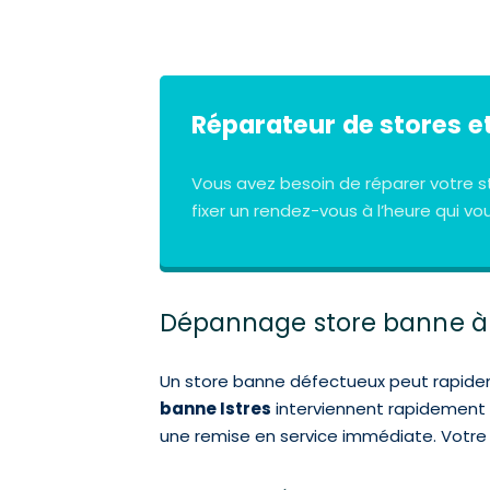
Réparateur de stores et
Vous avez besoin de réparer votre s
fixer un rendez-vous à l’heure qui vo
Dépannage store banne à Is
Un store banne défectueux peut rapidemen
banne Istres
interviennent rapidement p
une remise en service immédiate. Votre c