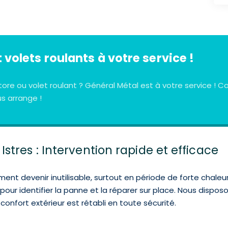
 volets roulants à votre service !
tore ou volet roulant ? Général Métal est à votre service !
us arrange !
tres : Intervention rapide et efficace
t devenir inutilisable, surtout en période de forte chaleur
our identifier la panne et la réparer sur place. Nous dispos
onfort extérieur est rétabli en toute sécurité.