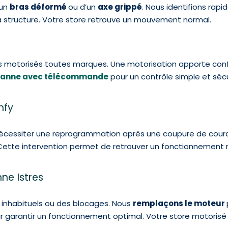
’un
bras déformé
ou d’un
axe grippé
. Nous identifions rap
la structure. Votre store retrouve un mouvement normal.
 motorisés toutes marques. Une motorisation apporte confort
banne avec télécommande
pour un contrôle simple et sécur
mfy
écessiter une reprogrammation après une coupure de coura
ette intervention permet de retrouver un fonctionnement 
e Istres
 inhabituels ou des blocages. Nous
remplaçons le moteur
ur garantir un fonctionnement optimal. Votre store motorisé