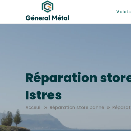
Volets
Réparation stor
Istres
Acceuil
Réparation store banne
Réparat