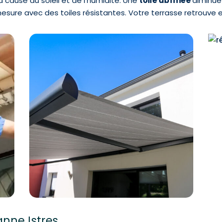
à cause du soleil et de l’humidité. Une
toile abîmée
diminue 
re avec des toiles résistantes. Votre terrasse retrouve es
nne Istres