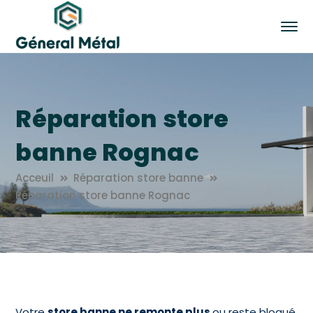
Réparation store
banne Rognac
Acceuil
Réparation store banne
Réparation store banne Rognac
Votre
store banne ne remonte plus
ou reste bloqué