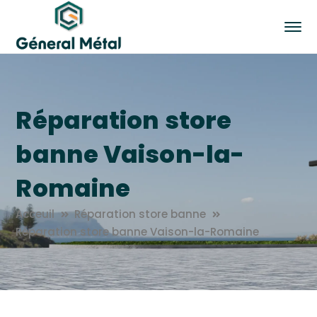
Réparation store
banne Vaison-la-
Romaine
Acceuil
Réparation store banne
Réparation store banne Vaison-la-Romaine