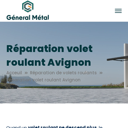
Réparation volet
roulant Avignon
Acceuil
Réparation de volets roulants
Réparation volet roulant Avignon
Quand un
volet roulant ne descend plus
, le