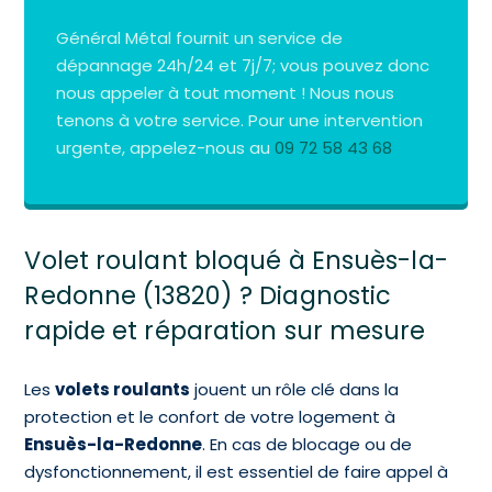
Général Métal fournit un service de
dépannage 24h/24 et 7j/7; vous pouvez donc
nous appeler à tout moment ! Nous nous
tenons à votre service. Pour une intervention
urgente, appelez-nous au
09 72 58 43 68
Volet roulant bloqué à Ensuès-la-
Redonne (13820) ? Diagnostic
rapide et réparation sur mesure
Les
volets roulants
jouent un rôle clé dans la
protection et le confort de votre logement à
Ensuès-la-Redonne
. En cas de blocage ou de
dysfonctionnement, il est essentiel de faire appel à