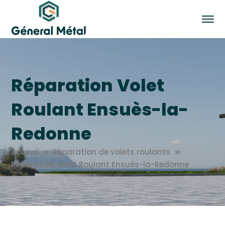
Réparation Volet
Roulant Ensuès-la-
Redonne
Acceuil
Réparation de volets roulants
Réparation Volet Roulant Ensuès-la-Redonne