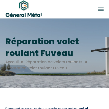
Réparation volet
roulant Fuveau
Acceuil
Réparation de volets roulants
Réparation volet roulant Fuveau
Rencontrez-vous des soucis avec votre
volet