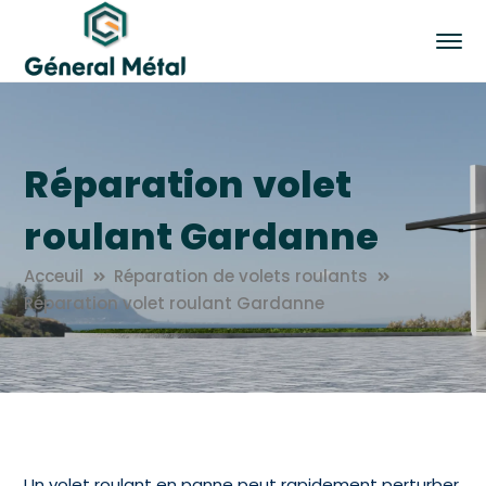
Réparation volet
roulant Gardanne
Acceuil
Réparation de volets roulants
Réparation volet roulant Gardanne
Un volet roulant en panne peut rapidement perturber