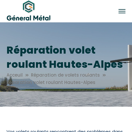
Réparation volet
roulant Hautes-Alpes
Acceuil
Réparation de volets roulants
Réparation volet roulant Hautes-Alpes
Vos volets roulants rencontrent des problèmes dans