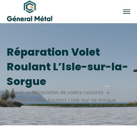
Réparation Volet
Roulant L’Isle-sur-la-
Sorgue
Acceuil
Réparation de volets roulants
Réparation Volet Roulant L’Isle-sur-la-Sorgue