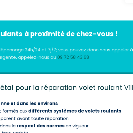
oulants à proximité de chez-vous !
e dépannage 24h/24 et 7j/7; vous pouvez donc nous appeler 
n urgente, appelez-nous au
09 72 58 43 68
étal pour la réparation volet roulant Vi
nne et dans les environs
t formés aux
différents systèmes de volets roulants
sparent avant toute réparation
 dans le
respect des normes
en vigueur