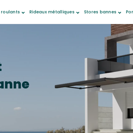
 roulants
Rideaux métalliques
Stores bannes
Por
t
banne